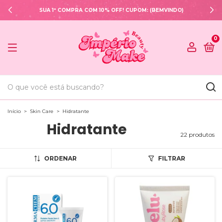
SUA 1ª COMPRA COM 10% OFF! CUPOM: (BEMVINDO)
0
Início
>
Skin Care
>
Hidratante
Hidratante
22 produtos
ORDENAR
FILTRAR