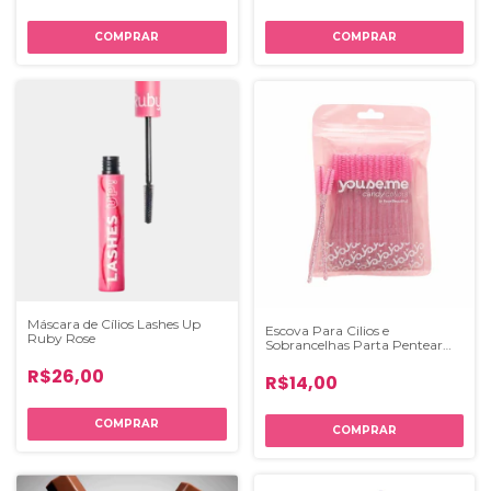
Máscara de Cílios Lashes Up
Escova Para Cilios e
Ruby Rose
Sobrancelhas Parta Pentear
Youse.me Face Beautiful - cor
R$26,00
Rosa
R$14,00