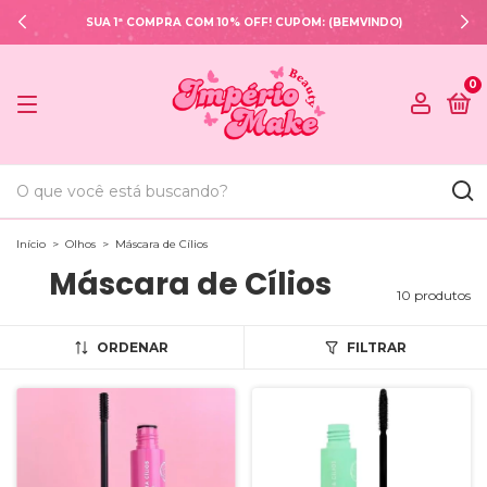
SUA 1ª COMPRA COM 10% OFF! CUPOM: (BEMVINDO)
0
Início
>
Olhos
>
Máscara de Cílios
Máscara de Cílios
10 produtos
ORDENAR
FILTRAR