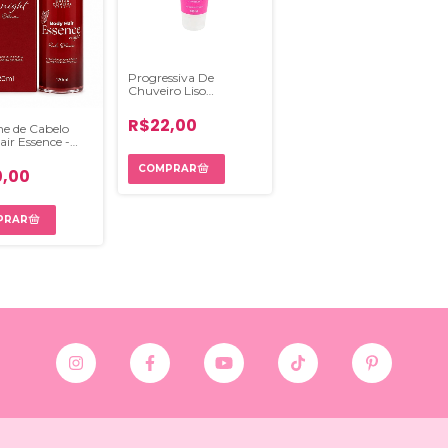
Progressiva De
Chuveiro Liso
Instantâneo Super
Poderes
R$22,00
e de Cabelo
ir Essence -
liveira
,00