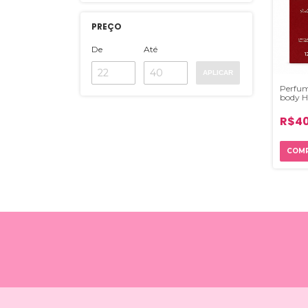
PREÇO
De
Até
APLICAR
Perfum
body Ha
Erika O
R$40