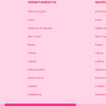
DEPARTAMENTOS
NAVE
PROMOÇÃO
PROM
Início
Início
Todos os Produtos
Todos o
Skin Care
Skin Ca
Rosto
Rosto
Olhos
Olhos
Lábios
Lábios
Sobrancelha
Sobranc
Perfumaria
Perfum
Cabelo
Cabelo
Acessórios
Acessór