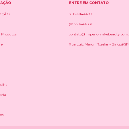
GAÇÃO
ENTRE EM CONTATO
OÇÃO
5518991444831
(18)991444831
s Produtos
contato@imperiomakebeauty.com.
re
Rua Luiz Maroni Toselar - Birigui/SP
elha
aria
ios