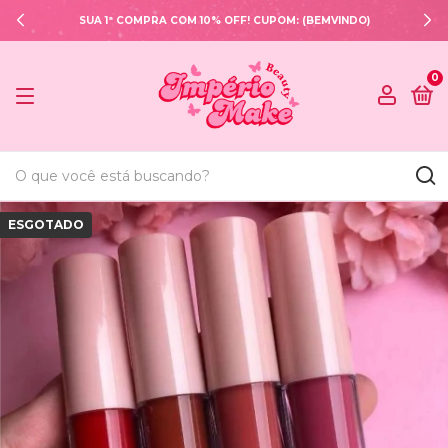
SUA 1ª COMPRA COM 10% OFF! CUPOM: (BEMVINDO)
0
ESGOTADO