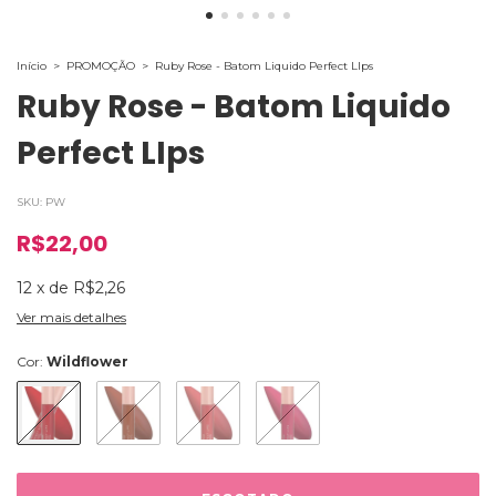
Início
>
PROMOÇÃO
>
Ruby Rose - Batom Liquido Perfect LIps
Ruby Rose - Batom Liquido
Perfect LIps
SKU:
PW
R$22,00
12
x
de
R$2,26
Ver mais detalhes
Cor:
Wildflower