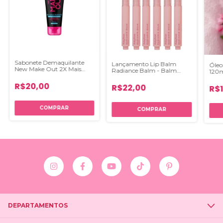
Sabonete Demaquilante
Lançamento Lip Balm
Óleo
New Make Out 2X Mais
Radiance Balm - Balm
120
Ativos 100ml
Caneta Linha Rosa Ruby
Rose
R$20,00
R$22,00
R$
COMPRAR
DEPARTAMENTOS