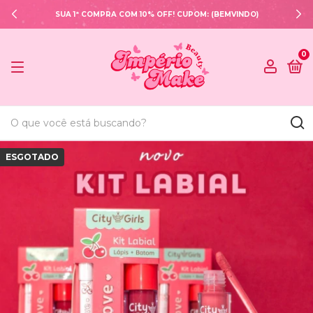
SUA 1ª COMPRA COM 10% OFF! CUPOM: (BEMVINDO)
0
ESGOTADO