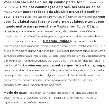
Você está em busca do seu lip combo perfeito?
Com essa trend
de mostrar
a melhor combinação de produtos para os lábios,
trouxemos os
matches ideais da City Girls pra você escolher
seu lip combo,
os kits labiais Cherry Love! É um kit completo que
vem
com lápis labial para fazer o contorno dos lábios e um batom
líquido matte para preencher e finalizar os lábios.
O lápis
labial
é apontável e extretamente macio, além de ter uma ótima
fixação, sem transferir! Ele entrega cor logo na primeira passada, desliza
e esfuma muito facilmente!
O batom líquido
tem o acabamento
matte e fica sequinho nos lábios, não transfere e tem resistência à água, o
que é ótimo para durar o dia inteiro! Ele é super pigmentado e deixa uma
sensação confortável nos lábios. O lápis labial e o batom líquido possuem
a mesma cor nos dois produtos para que a combinação fique perfeita na
sua boca! Os dois
vêm em uma caixinha super fofa e bem gringa
,
para dar todo o charme e praticidade pra você na hora de comprar, além
de ser perfeito para presentear alguém especial! São 6 kits labiais com
cores maravilhosas e muito usáveis para você escolher e usar seu lip
combo preferido! Disponível em 6 versões.
Modo de usar:
Faça o contorno dos lábios com o lápis seguindo o
desenho natural dos seus lábios. Em seguida, preencha com o batom
líquido até obter o efeito desejado.