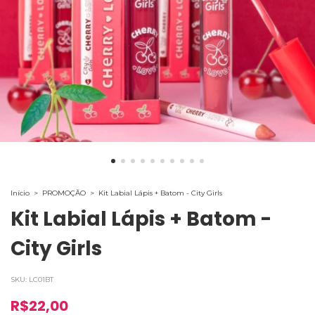
Início
>
PROMOÇÃO
>
Kit Labial Lápis + Batom - City Girls
Kit Labial Lápis + Batom -
City Girls
SKU:
LC01BT
R$22,00