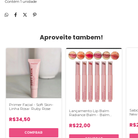
Contém 1 unidade
Aproveite tambem!
Primer Facial - Soft Skin-
Linha Rosa- Ruby Rose
Sabo
Lançamento Lip Balm
New 
Radiance Balm - Balm
Ativ
R$34,50
Caneta Linha Rosa Ruby
Rose
R$
R$22,00