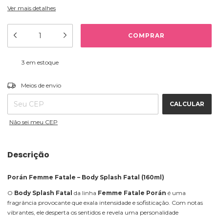
Ver mais detalhes
3
em estoque
ALTERAR CEP
Entregas para o CEP:
Meios de envio
CALCULAR
Não sei meu CEP
Descrição
Porán Femme Fatale – Body Splash Fatal (160ml)
O
Body Splash Fatal
da linha
Femme Fatale Porán
é uma
fragrância provocante que exala intensidade e sofisticação. Com notas
vibrantes, ele desperta os sentidos e revela uma personalidade