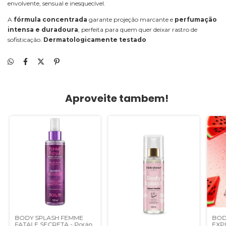
envolvente, sensual e inesquecível.
A
fórmula concentrada
garante projeção marcante e
perfumação
intensa e duradoura
, perfeita para quem quer deixar rastro de
sofisticação.
Dermatologicamente testado
Aproveite tambem!
BODY SPLASH FEMME
BOD
FATALE SECRETA - Porán
EXP