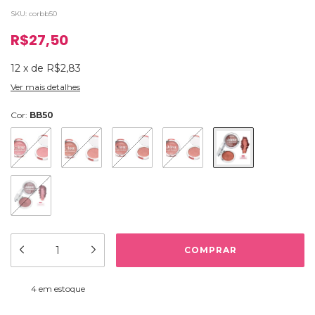
SKU:
corbb50
R$27,50
12
x
de
R$2,83
Ver mais detalhes
Cor:
BB50
4
em estoque