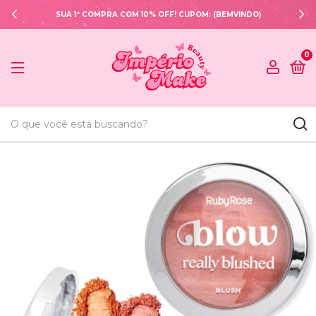
SUA 1ª COMPRA COM 10% OFF! CUPOM: (BEMVINDO)
0