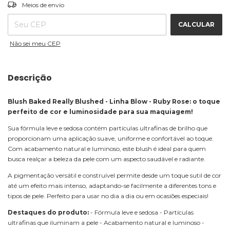
ALTERAR CEP
Entregas para o CEP:
Meios de envio
CALCULAR
Não sei meu CEP
Descrição
Blush Baked Really Blushed - Linha Blow - Ruby Rose: o toque
perfeito de cor e luminosidade para sua maquiagem!
Sua fórmula leve e sedosa contém partículas ultrafinas de brilho que
proporcionam uma aplicação suave, uniforme e confortável ao toque.
Com acabamento natural e luminoso, este blush é ideal para quem
busca realçar a beleza da pele com um aspecto saudável e radiante.
A pigmentação versátil e construível permite desde um toque sutil de cor
até um efeito mais intenso, adaptando-se facilmente a diferentes tons e
tipos de pele. Perfeito para usar no dia a dia ou em ocasiões especiais!
Destaques do produto:
- Fórmula leve e sedosa - Partículas
ultrafinas que iluminam a pele - Acabamento natural e luminoso -