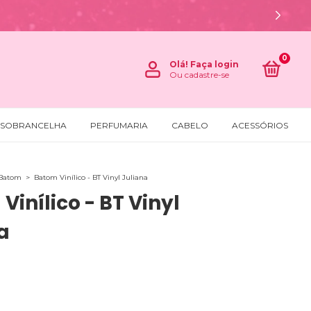
0
Olá!
Faça login
Ou cadastre-se
SOBRANCELHA
PERFUMARIA
CABELO
ACESSÓRIOS
Batom
>
Batom Vinílico - BT Vinyl Juliana
Vinílico - BT Vinyl
a