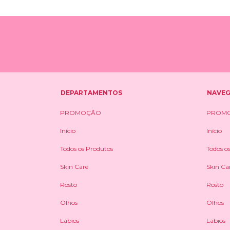
DEPARTAMENTOS
NAVE
PROMOÇÃO
PROM
Início
Início
Todos os Produtos
Todos o
Skin Care
Skin Ca
Rosto
Rosto
Olhos
Olhos
Lábios
Lábios