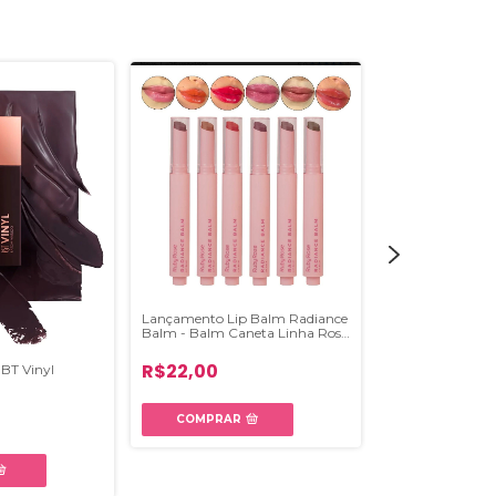
Lançamento Lip Balm Radiance
Lip Combo So Sw
Balm - Balm Caneta Linha Rosa
Batom
Ruby Rose
R$22,00
 BT Vinyl
R$22,00
COMPRAR
COMPRAR