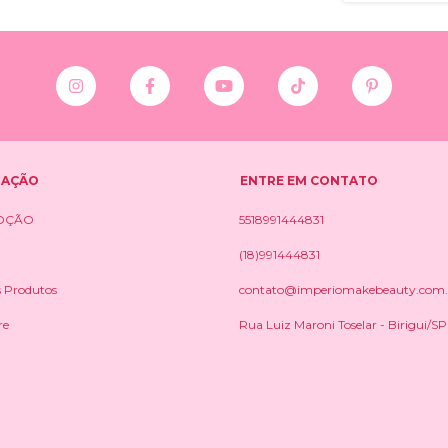
GAÇÃO
ENTRE EM CONTATO
OÇÃO
5518991444831
(18)991444831
s Produtos
contato@imperiomakebeauty.com.
re
Rua Luiz Maroni Toselar - Birigui/SP