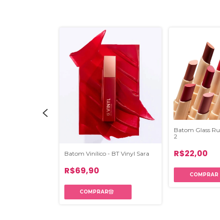
Batom Glass Ru
2
m Duo- Linha
se- Lançamento
R$22,00
Batom Vinílico - BT Vinyl Sara
R$69,90
COMPRAR