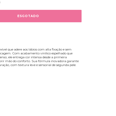
s
exível que adere aos lábios com alta fixação e sem
secagem. Com acabamento vinílico espelhado que
tenso, ele entrega cor intensa desde a primeira
brir mão do conforto. Sua fórmula inovadora garante
uração, com textura leve e sensorial de segunda pele.