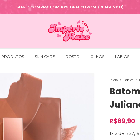
SUA 1ª COMPRA COM 10% OFF! CUPOM: (BEMVINDO)
S PRODUTOS
SKIN CARE
ROSTO
OLHOS
LÁBIOS
Início
>
Lábios
>
Batom 
Julian
R$69,90
12
x
de
R$7,19